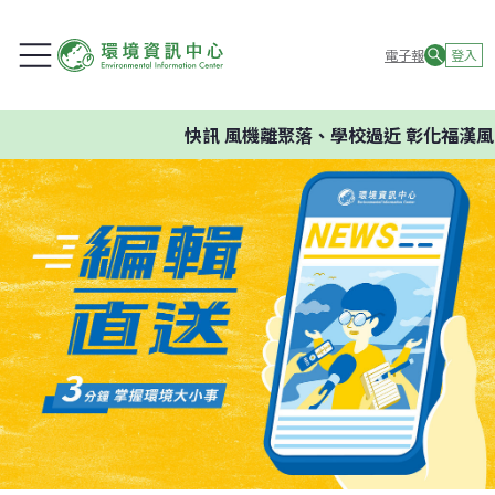
電子報
登入
快訊
風機離聚落、學校過近 彰化福漢風