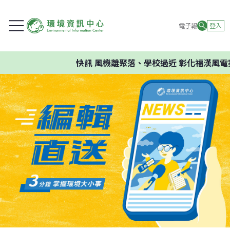
電子報
登入
快訊
風機離聚落、學校過近 彰化福漢風電