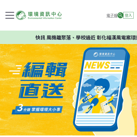
電子報
登入
快訊
風機離聚落、學校過近 彰化福漢風電案環