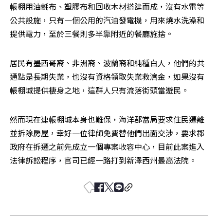
帳棚用油氈布、塑膠布和回收木材搭建而成，沒有水電等
公共設施，只有一個公用的汽油發電機，用來燒水洗澡和
提供電力，至於三餐則多半靠附近的餐廳施捨。
居民有墨西哥裔、非洲裔、波蘭裔和純種白人，他們的共
通點是長期失業，也沒有資格領取失業救濟金，如果沒有
帳棚城提供棲身之地，這群人只有流落街頭當遊民。
然而現在連帳棚城本身也難保，海洋郡當局要求住民遷離
並拆除房屋，幸好一位律師免費替他們出面交涉，要求郡
政府在拆遷之前先成立一個專案收容中心，目前此案進入
法律訴訟程序，官司已經一路打到新澤西州最高法院。