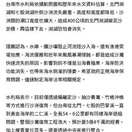
台南市水利局依據航照圖和歷年來水文資料估算，北門潟
湖和七股潟湖外側沙洲流失嚴重，高度和寬度都降低，沙
洲間的潮口寬度也擴大，造成400公頃的北門潟湖被泥沙
淤積，再這樣下去，潟湖恐怕會消失。
環團認為，水庫、攔沙壩阻止河流陸沙入海，還有漁港突
堤效應、海流運搬和近年來颱風暴潮侵蝕，都是造成沙灘
快速流失的原因，影響到的不僅是沿海養殖業，海岸防洪
功能消失，也帶來海水倒灌的隱憂，希望政府正視海岸保
育問題，儘速制定海岸法等相關規定。
水利局表示，目前僅透過編籬定沙、抽沙養灘、竹樁沖樁
等方式進行沙洲復育，但台南從北門、七股的巴掌溪一直
到黃金海岸的二仁溪，全長54‧6公里都有同樣海岸退縮
問題，整個沙灘復育工程浩大，預計要5億4千萬的經費，
加上權責單位眾多，還要透過中央來進行整合。