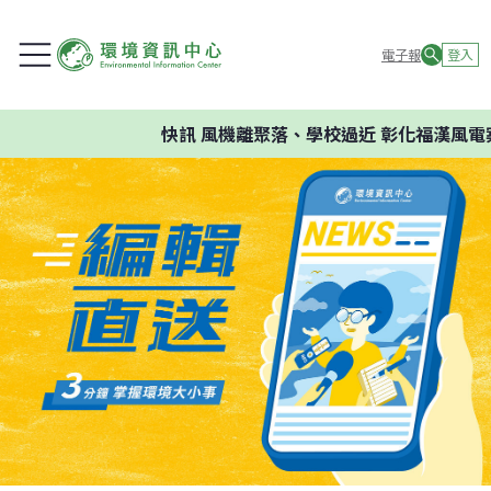
電子報
登入
快訊
風機離聚落、學校過近 彰化福漢風電案