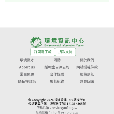
訂閱電子報
捐款支持
環境徵才
活動
關於我們
About us
編輯室自律公約
網站授權條款
常見問題
合作媒體
投稿須知
隱私權政策
獲獎紀錄
意見回饋
© Copyright 2026 環境資訊中心 版權所有
公益勸募字號：
衛部救字第1141364365號
服務信箱：
service@tnf.org.tw
投稿信箱：
infor@e-info.org.tw