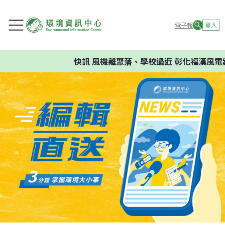
電子報
登入
快訊
風機離聚落、學校過近 彰化福漢風電