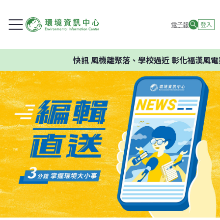
電子報
登入
快訊
風機離聚落、學校過近 彰化福漢風電