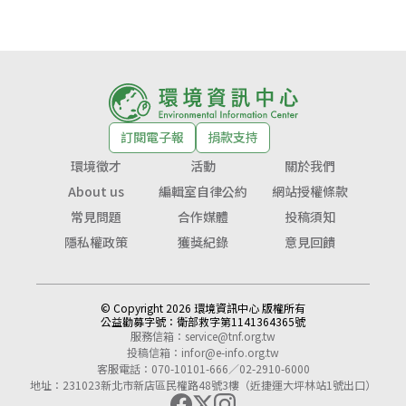
訂閱電子報
捐款支持
環境徵才
活動
關於我們
About us
編輯室自律公約
網站授權條款
常見問題
合作媒體
投稿須知
隱私權政策
獲獎紀錄
意見回饋
© Copyright 2026 環境資訊中心 版權所有
公益勸募字號：
衛部救字第1141364365號
服務信箱：
service@tnf.org.tw
投稿信箱：
infor@e-info.org.tw
客服電話：070-10101-666／02-2910-6000
地址：231023新北市新店區民權路48號3樓（近捷運大坪林站1號出口）