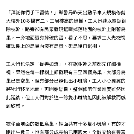
「拜託你們手下留情！」縣警局昨天出動吊車大規模修剪
大樓外10多棵有二、三層樓高的綠樹，工人迅速以電鋸鋸
除枝幹，路旁卻有民眾發現鋸斷掉落地面的枝幹上附著鳥
巢，一旁地面還有摔破的蛋，看了不忍，要求工人先檢視
確認樹上的鳥巢內沒有鳥蛋、雛鳥後再鋸樹。
工人們也決定「從善如流」，在鋸樹幹之前都先仔細檢
視，果然在每一棵樹上都發現有三至四個鳥巢，大部分鳥
巢已是空巢，但有部分已孵化出小斑鳩，工人小心翼翼的
將牠們移至地面，再開始鋸樹，整個修剪作業進度雖然因
此延後，但工人們對於這十餘隻小斑鳩能因此被解救而感
到欣慰。
被移至地面的數個鳥巢，裡面共有十多隻小斑鳩，有的才
剛出生數日，也有部分成長約已兩週大，全數交給有豐富