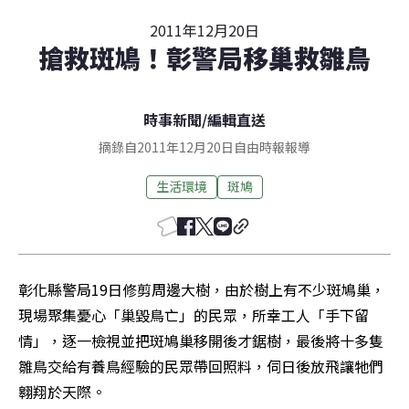
2011年12月20日
搶救斑鳩！彰警局移巢救雛鳥
時事新聞
/
編輯直送
摘錄自2011年12月20日自由時報報導
生活環境
斑鳩
彰化縣警局19日修剪周邊大樹，由於樹上有不少斑鳩巢，
現場聚集憂心「巢毀鳥亡」的民眾，所幸工人「手下留
情」，逐一檢視並把斑鳩巢移開後才鋸樹，最後將十多隻
雛鳥交給有養鳥經驗的民眾帶回照料，伺日後放飛讓牠們
翱翔於天際。