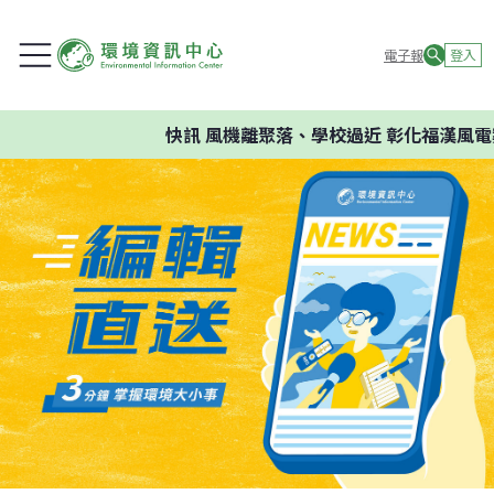
電子報
登入
快訊
風機離聚落、學校過近 彰化福漢風電