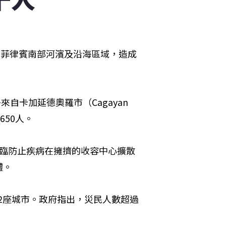
掃菲律賓南部河濱及沿海區域，造成
自卡加延德奧羅市（Cagayan 
650人。
面臨防止疾病在擁擠的收容中心擴散
體。
視察受創2座城市。政府指出，災民人數超過