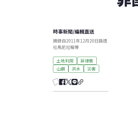
時事新聞
/
編輯直送
摘錄自2011年12月20日路透
社馬尼拉報導
土地利用
菲律賓
山崩
洪水
災害