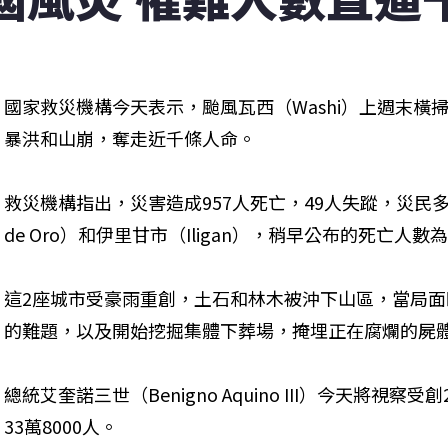
國家救災機構今天表示，颱風瓦西（Washi）上週末橫
暴洪和山崩，奪走近千條人命。
救災機構指出，災害造成957人死亡，49人失蹤，災民多來
de Oro）和伊里甘市（Iligan），稍早公布的死亡人數為
這2座城市受豪雨重創，土石和林木被沖下山區，當局
的難題，以及開始挖掘集體下葬場，掩埋正在腐爛的屍
總統艾奎諾三世（Benigno Aquino III）今天將
33萬8000人。