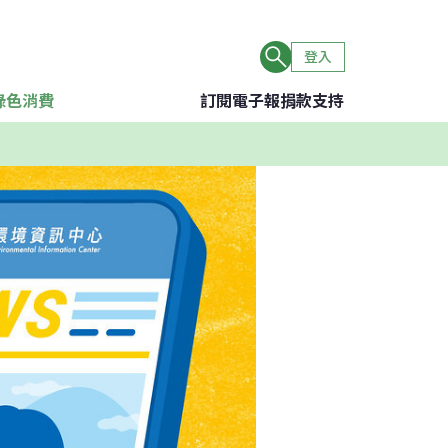
登入
綠色消費
訂閱電子報
捐款支持