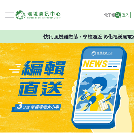
電子報
登入
快訊
風機離聚落、學校過近 彰化福漢風電