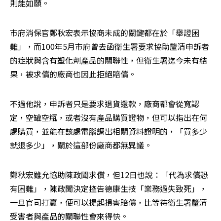
則能如願。
市府消保官鄭秋宏表示協商未成的關鍵都在於「舉證困
難」，而100年5月市府曾去函衛生署要求協助釐清申訴者
的症狀與含有塑化劑產品的關聯性，但衛生署迄今未有結
果，被求償的廠商也因此拒絕賠償。
不過他說，申訴者只是要求退貨還款，廠商都會從寬認
定，空罐空瓶，或者沒有產品購買證物，但可以指出在何
處購買，並能在該處電腦調出相關資料證明的，「買多少
就退多少」，關於這部份廠商都無異議。
鄭秋宏雖允協助陳政聞求償，但12日也說：「代為求償恐
有困難」，陳政聞決定控告德康生技「業務過失致死」，
一旦官司打贏，便可以提起損害賠償，比等待衛生署釐清
受害者與產品的關聯性會來得快。
