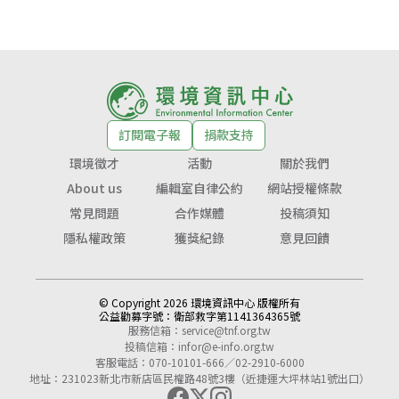
訂閱電子報
捐款支持
環境徵才
活動
關於我們
About us
編輯室自律公約
網站授權條款
常見問題
合作媒體
投稿須知
隱私權政策
獲獎紀錄
意見回饋
© Copyright 2026 環境資訊中心 版權所有
公益勸募字號：
衛部救字第1141364365號
服務信箱：
service@tnf.org.tw
投稿信箱：
infor@e-info.org.tw
客服電話：070-10101-666／02-2910-6000
地址：231023新北市新店區民權路48號3樓（近捷運大坪林站1號出口）