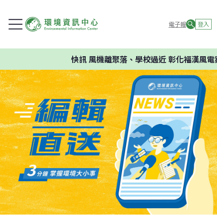
電子報
登入
快訊
風機離聚落、學校過近 彰化福漢風電