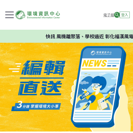
電子報
登入
快訊
風機離聚落、學校過近 彰化福漢風電