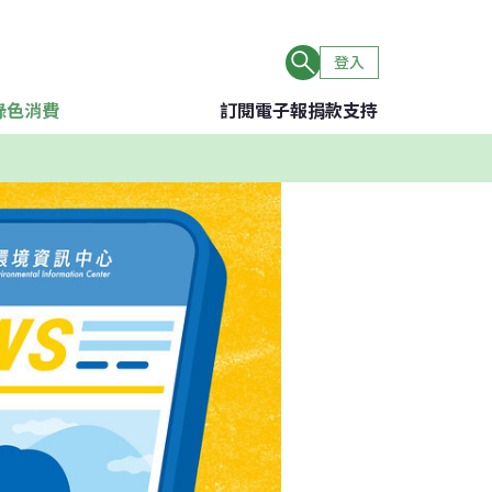
登入
綠色消費
訂閱電子報
捐款支持