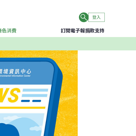
登入
綠色消費
訂閱電子報
捐款支持