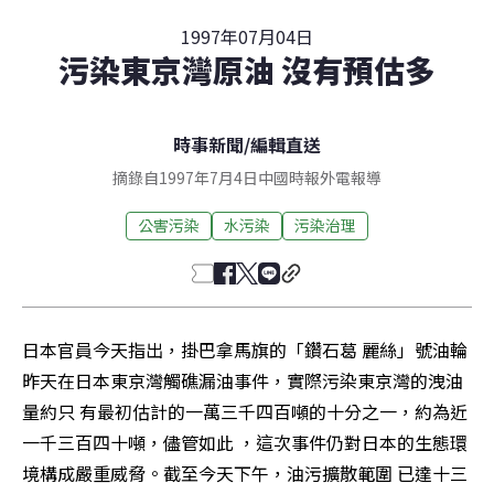
1997年07月04日
污染東京灣原油 沒有預估多
時事新聞
/
編輯直送
摘錄自1997年7月4日中國時報外電報導
公害污染
水污染
污染治理
日本官員今天指出，掛巴拿馬旗的「鑽石葛 麗絲」號油輪
昨天在日本東京灣觸礁漏油事件，實際污染東京灣的洩油
量約只 有最初估計的一萬三千四百噸的十分之一，約為近
一千三百四十噸，儘管如此 ，這次事件仍對日本的生態環
境構成嚴重威脅。截至今天下午，油污擴散範圍 已達十三