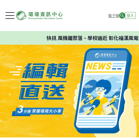
電子報
登入
快訊
風機離聚落、學校過近 彰化福漢風電