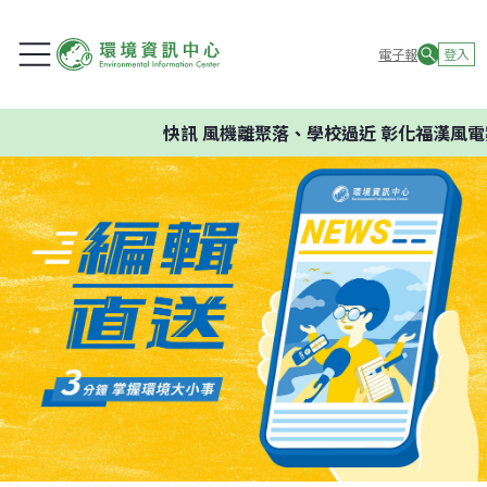
電子報
登入
快訊
風機離聚落、學校過近 彰化福漢風電