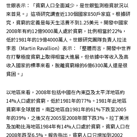
世銀表示：「貧窮人口全面減少，是世銀監測極貧狀況以
來首見。」這項研究調查近130個國家850戶家庭。根據研
究，貧窮的定義是每天生活費不到1.25美元。開發中國家
2008年有約12億9000萬人處於貧窮，比例相當於22%，
低於1981年的19億4000萬人。世銀研究團隊負責人拉法
李恩（Martin Ravallion）表示：「整體而言，開發中世界
在打擊極度貧窮上取得相當大進展，但依據中等收入及高
收入國家的標準來看，脫離貧窮線的6億6300萬人還是很
貧困。」
以地區來看，2008年包括中國在內東亞及太平洋地區約
14%人口處於貧窮，低於1981年的77%。1981年此地區
貧窮率全球居首。南亞地區自1981年的61%下跌至2005
年的39%，之後又在2005至2008年間下跌3%。拉丁美洲
及加勒比海地區1984年有14%人口處於貧窮，貧窮人口在
2008年跌至6.5%。報告指出，貧窮人口只增加到2002