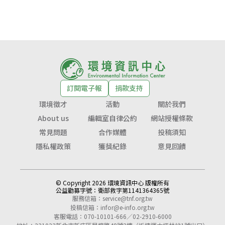
訂閱電子報
捐款支持
環境徵才
活動
關於我們
About us
編輯室自律公約
網站授權條款
常見問題
合作媒體
投稿須知
隱私權政策
獲獎紀錄
意見回饋
© Copyright 2026 環境資訊中心 版權所有
公益勸募字號：
衛部救字第1141364365號
服務信箱：
service@tnf.org.tw
投稿信箱：
infor@e-info.org.tw
客服電話：070-10101-666／02-2910-6000