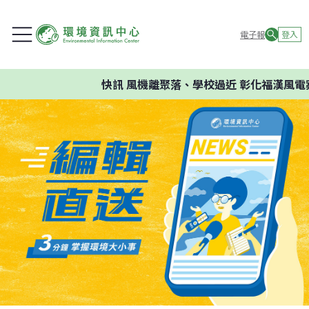
電子報
登入
快訊
風機離聚落、學校過近 彰化福漢風電