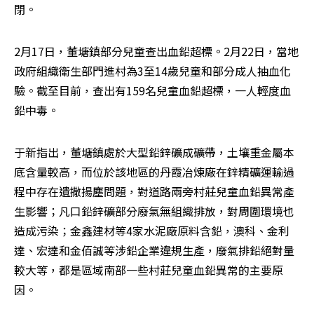
閉。
2月17日，董塘鎮部分兒童查出血鉛超標。2月22日，當地
政府組織衛生部門進村為3至14歲兒童和部分成人抽血化
驗。截至目前，查出有159名兒童血鉛超標，一人輕度血
鉛中毒。
于新指出，董塘鎮處於大型鉛鋅礦成礦帶，土壤重金屬本
底含量較高，而位於該地區的丹霞冶煉廠在鋅精礦運輸過
程中存在遺撒揚塵問題，對道路兩旁村莊兒童血鉛異常產
生影響；凡口鉛鋅礦部分廢氣無組織排放，對周圍環境也
造成污染；金鑫建材等4家水泥廠原料含鉛，澳科、金利
達、宏達和金佰誠等涉鉛企業違規生產，廢氣排鉛絕對量
較大等，都是區域南部一些村莊兒童血鉛異常的主要原
因。