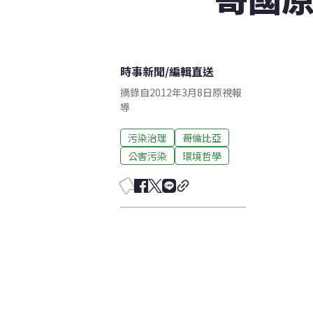
時事新聞
/
編輯直送
摘錄自2012年3月8日原視報
導
污染治理
哥倫比亞
公害污染
環境哲學