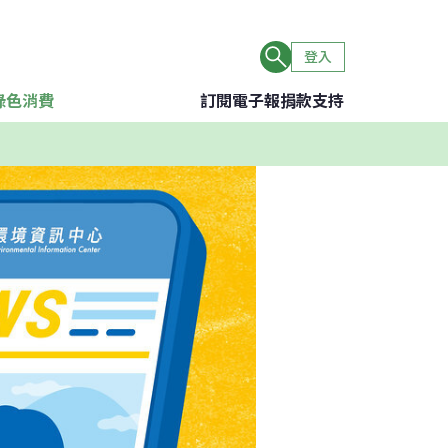
登入
綠色消費
訂閱電子報
捐款支持