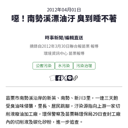
2012年04月01日
噁！南勢溪漂油汙 臭到睡不著
時事新聞
/
編輯直送
摘錄自2012年3月30日聯合報苗栗 報導
環境資訊中心
苗栗
報導
公害污染
水污染
污染治理
苗栗市南勢溪沿岸的新英、南勢、新川3里，一連三天飽
受臭油味侵襲，里長、居民跳腳，汙染源指向上游一家切
削液廢油加工廠，環保警察及苗栗縣環保局29日查封工廠
內的切削液及碳化矽粉，進一步追查。