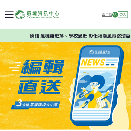
電子報
登入
快訊
風機離聚落、學校過近 彰化福漢風電案環委建