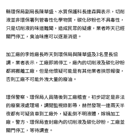
縣環保局副局長陳華盛、水質保護科長連森興表示，切削
液並非環保署列管毒性化學物質，碳化矽粉也不具毒性，
只是切削液的味道難聞，造成民眾的疑慮，業者昨天已經
關門停工，臭油味應可以逐漸消退。
加工廠的李姓廠長昨天到環保局與陳華盛及3名里長協
調，業者表示，工廠即將停工，廠內的切削液及碳化矽粉
都將搬離工廠，但是他懷疑可能是有其他業者挾怨報復，
否則工廠不可能外洩大量的廢油。
環保警察、環保局人員隨後到工廠稽查，初步認定是非法
的廢棄液處理場，調閱監視錄影帶，赫然發現一連兩天半
夜都有可疑貨車到工廠外，疑亂倒不明液體，嫁禍加工
廠，警方、環保局查封廠內的切削液及碳化矽粉，工廠並
關門停工，等待調查。
