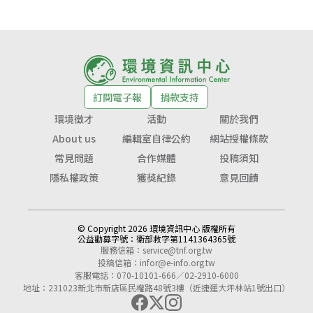
訂閱電子報
捐款支持
環境徵才
活動
關於我們
About us
編輯室自律公約
網站授權條款
常見問題
合作媒體
投稿須知
隱私權政策
獲獎紀錄
意見回饋
© Copyright 2026 環境資訊中心 版權所有
公益勸募字號：
衛部救字第1141364365號
服務信箱：
service@tnf.org.tw
投稿信箱：
infor@e-info.org.tw
客服電話：070-10101-666／02-2910-6000
地址：231023新北市新店區民權路48號3樓（近捷運大坪林站1號出口）