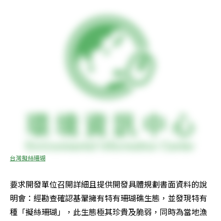
台灣擬絲珊瑚
要求開發單位召開詳細且提供開發具體規劃書面資料的說
明會：經勘查確認基翬擁有特有珊瑚礁生態，並發現特有
種「擬絲珊瑚」，此生態極其珍貴及脆弱，同時為當地漁