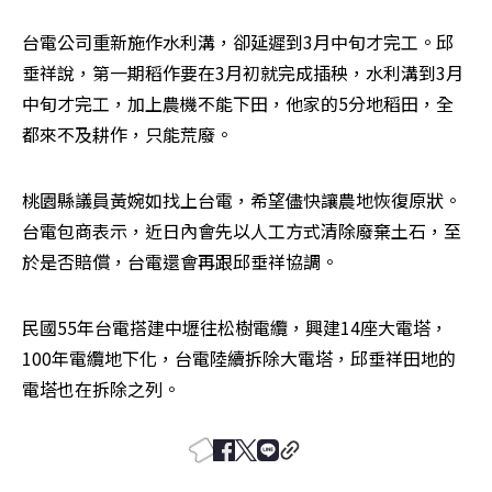
台電公司重新施作水利溝，卻延遲到3月中旬才完工。邱
垂祥說，第一期稻作要在3月初就完成插秧，水利溝到3月
中旬才完工，加上農機不能下田，他家的5分地稻田，全
都來不及耕作，只能荒廢。
桃園縣議員黃婉如找上台電，希望儘快讓農地恢復原狀。
台電包商表示，近日內會先以人工方式清除廢棄土石，至
於是否賠償，台電還會再跟邱垂祥協調。
民國55年台電搭建中壢往松樹電纜，興建14座大電塔，
100年電纜地下化，台電陸續拆除大電塔，邱垂祥田地的
電塔也在拆除之列。