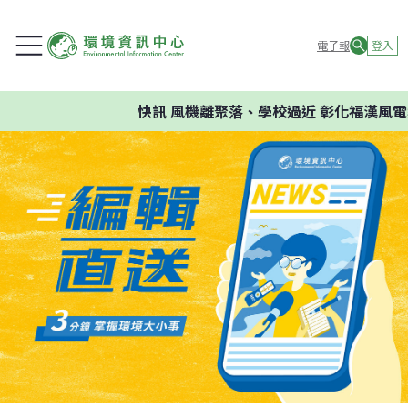
電子報
登入
快訊
風機離聚落、學校過近 彰化福漢風電