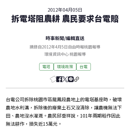
2012年04月05日
拆電塔阻農耕 農民要求台電賠
時事新聞
/
編輯直送
摘錄自2012年4月5日自由時報桃園報導
環境資訊中心
桃園
報導
電塔
環境政策
台電
台電公司拆除桃園市區龍鳳段農地上的電塔基座時，破壞
農地水利溝，拆除後的廢棄土石又沒清除，讓農機無法下
田、農地沒水灌溉。農民邱垂祥說，101年兩期稻作因此
無法耕作，損失近15萬元。