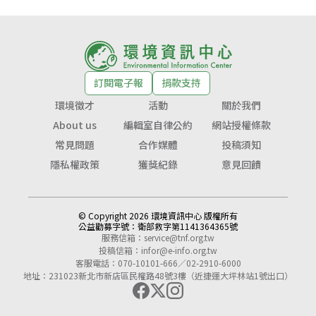
訂閱電子報
捐款支持
環境徵才
活動
關於我們
About us
編輯室自律公約
網站授權條款
常見問題
合作媒體
投稿須知
隱私權政策
獲獎紀錄
意見回饋
© Copyright 2026 環境資訊中心 版權所有
公益勸募字號：
衛部救字第1141364365號
服務信箱：
service@tnf.org.tw
投稿信箱：
infor@e-info.org.tw
客服電話：070-10101-666／02-2910-6000
地址：231023新北市新店區民權路48號3樓（近捷運大坪林站1號出口）