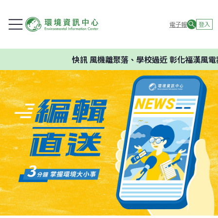
電子報
登入
快訊
風機離聚落、學校過近 彰化福漢風電