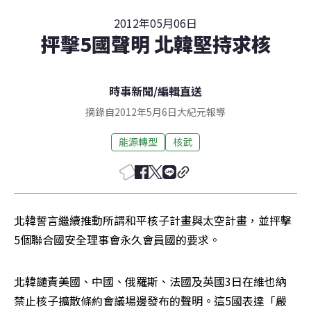
2012年05月06日
抨擊5國聲明 北韓堅持求核
時事新聞
/
編輯直送
摘錄自2012年5月6日大紀元報導
能源轉型
核武
北韓誓言繼續推動所謂和平核子計畫與太空計畫，並抨擊
5個聯合國安全理事會永久會員國的要求。
北韓譴責美國、中國、俄羅斯、法國及英國3日在維也納
禁止核子擴散條約會議場邊發布的聲明。這5國表達「嚴