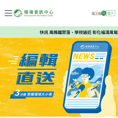
電子報
登入
快訊
風機離聚落、學校過近 彰化福漢風電