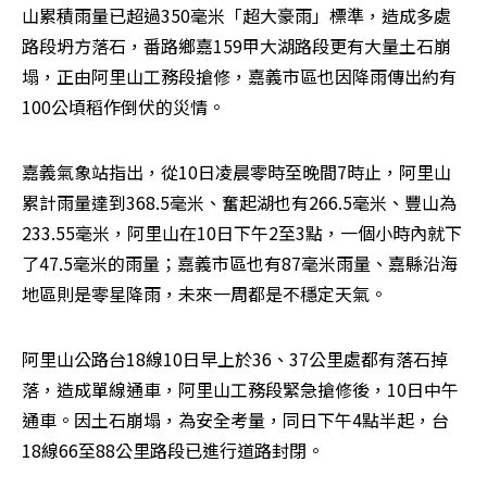
山累積雨量已超過350毫米「超大豪雨」標準，造成多處
路段坍方落石，番路鄉嘉159甲大湖路段更有大量土石崩
塌，正由阿里山工務段搶修，嘉義市區也因降雨傳出約有
100公頃稻作倒伏的災情。
嘉義氣象站指出，從10日凌晨零時至晚間7時止，阿里山
累計雨量達到368.5毫米、奮起湖也有266.5毫米、豐山為
233.55毫米，阿里山在10日下午2至3點，一個小時內就下
了47.5毫米的雨量；嘉義市區也有87毫米雨量、嘉縣沿海
地區則是零星降雨，未來一周都是不穩定天氣。
阿里山公路台18線10日早上於36、37公里處都有落石掉
落，造成單線通車，阿里山工務段緊急搶修後，10日中午
通車。因土石崩塌，為安全考量，同日下午4點半起，台
18線66至88公里路段已進行道路封閉。