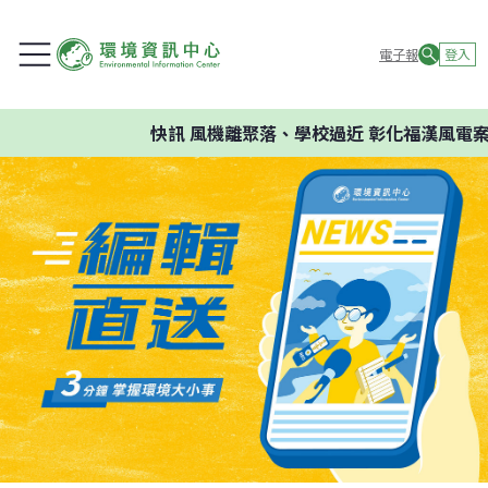
電子報
登入
快訊
風機離聚落、學校過近 彰化福漢風電案