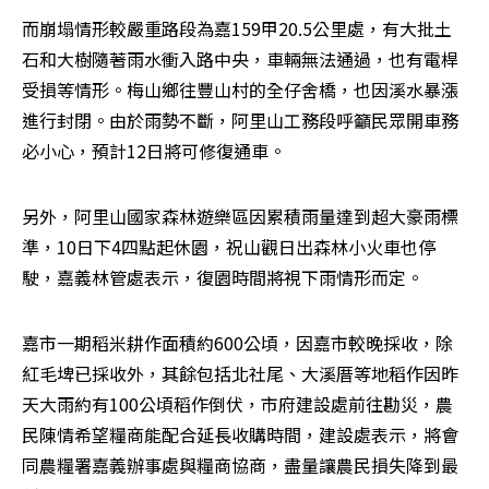
而崩塌情形較嚴重路段為嘉159甲20.5公里處，有大批土
石和大樹隨著雨水衝入路中央，車輛無法通過，也有電桿
受損等情形。梅山鄉往豐山村的全仔舍橋，也因溪水暴漲
進行封閉。由於雨勢不斷，阿里山工務段呼籲民眾開車務
必小心，預計12日將可修復通車。
另外，阿里山國家森林遊樂區因累積雨量達到超大豪雨標
準，10日下4四點起休園，祝山觀日出森林小火車也停
駛，嘉義林管處表示，復園時間將視下雨情形而定。
嘉市一期稻米耕作面積約600公頃，因嘉市較晚採收，除
紅毛埤已採收外，其餘包括北社尾、大溪厝等地稻作因昨
天大雨約有100公頃稻作倒伏，市府建設處前往勘災，農
民陳情希望糧商能配合延長收購時間，建設處表示，將會
同農糧署嘉義辦事處與糧商協商，盡量讓農民損失降到最