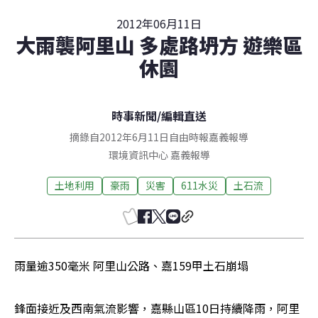
2012年06月11日
大雨襲阿里山 多處路坍方 遊樂區
休園
時事新聞
/
編輯直送
摘錄自2012年6月11日自由時報嘉義報導
環境資訊中心
嘉義
報導
土地利用
豪雨
災害
611水災
土石流
雨量逾350毫米 阿里山公路、嘉159甲土石崩塌
鋒面接近及西南氣流影響，嘉縣山區10日持續降雨，阿里