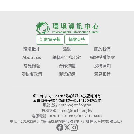
訂閱電子報
捐款支持
環境徵才
活動
關於我們
About us
編輯室自律公約
網站授權條款
常見問題
合作媒體
投稿須知
隱私權政策
獲獎紀錄
意見回饋
© Copyright 2026 環境資訊中心 版權所有
公益勸募字號：
衛部救字第1141364365號
服務信箱：
service@tnf.org.tw
投稿信箱：
infor@e-info.org.tw
客服電話：070-10101-666／02-2910-6000
地址：231023新北市新店區民權路48號3樓（近捷運大坪林站1號出口）