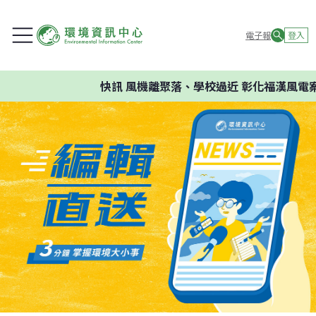
電子報
登入
快訊
風機離聚落、學校過近 彰化福漢風電案