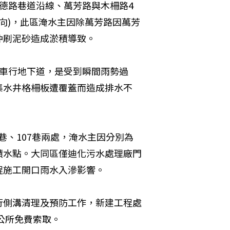
德路巷道沿線、萬芳路與木柵路4
向)，此區淹水主因除萬芳路因萬芳
沖刷泥砂造成淤積導致。
義車行地下道，是受到瞬間雨勢過
集水井格柵板遭覆蓋而造成排水不
5巷、107巷兩處，淹水主因分別為
積水點。大同區僅迪化污水處理廠門
程施工開口雨水入滲影響。
行側溝清理及預防工作，新建工程處
公所免費索取。