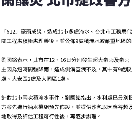
「612」豪雨成災，造成北市多處淹水。台北市工務局代
關工程處積極處理善後，並公佈9處積淹水較嚴重地區
劉國銘表示，北市在12、16日分別發生超大豪雨及豪
主因為短時間強降雨，造成側溝宣洩不及，其中有9處較
處、大安區2處及大同區1處。
針對北市兩次積淹水事件，劉國銘指出，水利處已分別
方案先進行抽水機組預先佈設，並提供沙包以因應谷超
地取得及評估工程可行性後，再逐步辦理。