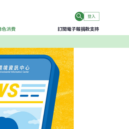
登入
綠色消費
訂閱電子報
捐款支持