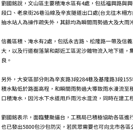
劉國銘說，文山區主要積淹水區有4處，包括福興路與興
段口、老泉街26巷沿線及辛亥隧道出口處(台北往木柵方
抽水站人為操作疏失外，其餘均為瞬間雨勢過大及大雨
信義區積、淹水有2處，包括永吉路、松隆路一帶及信
大，以及行道樹落葉和鄰近工區泥沙雜物流入地下道，
良。
另外，大安區部分則為辛亥路3段284巷及基隆路3段15
積水點低於路面高程，和瞬間雨勢過大導致雨水漫流至
口積淹水，因污水下水道用戶雨污水混流，同時在建工
劉國銘表示，面臨雙颱逼台，工務局已積極協助各區進
也已發出5800包沙包防災，若民眾需要也可向北市各區