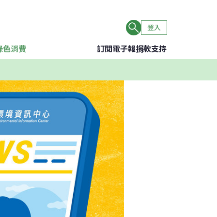
登入
綠色消費
訂閱電子報
捐款支持