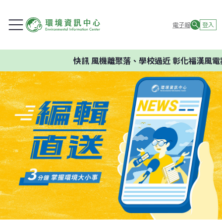
電子報
登入
快訊
風機離聚落、學校過近 彰化福漢風電