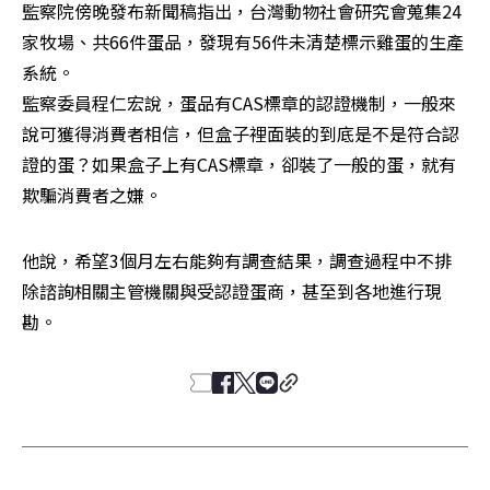
監察院傍晚發布新聞稿指出，台灣動物社會研究會蒐集24
家牧場、共66件蛋品，發現有56件未清楚標示雞蛋的生產
系統。

監察委員程仁宏說，蛋品有CAS標章的認證機制，一般來
說可獲得消費者相信，但盒子裡面裝的到底是不是符合認
證的蛋？如果盒子上有CAS標章，卻裝了一般的蛋，就有
欺騙消費者之嫌。
他說，希望3個月左右能夠有調查結果，調查過程中不排
除諮詢相關主管機關與受認證蛋商，甚至到各地進行現
勘。