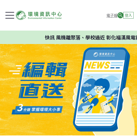
電子報
登入
快訊
風機離聚落、學校過近 彰化福漢風電