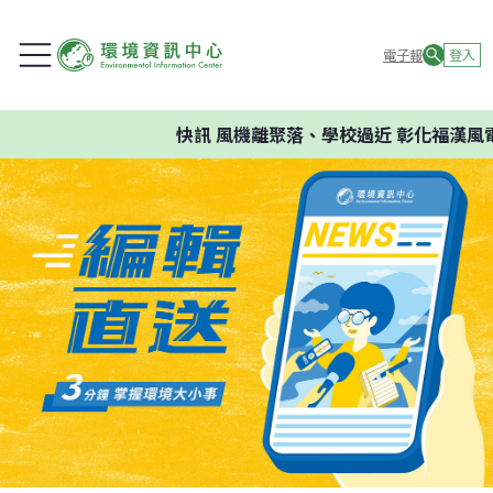
電子報
登入
快訊
風機離聚落、學校過近 彰化福漢風電