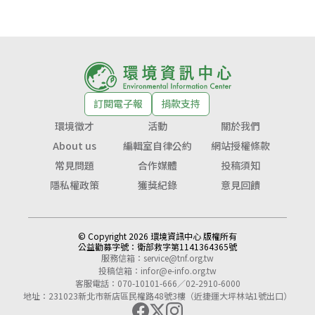
訂閱電子報
捐款支持
環境徵才
活動
關於我們
About us
編輯室自律公約
網站授權條款
常見問題
合作媒體
投稿須知
隱私權政策
獲獎紀錄
意見回饋
© Copyright 2026 環境資訊中心 版權所有
公益勸募字號：
衛部救字第1141364365號
服務信箱：
service@tnf.org.tw
投稿信箱：
infor@e-info.org.tw
客服電話：070-10101-666／02-2910-6000
地址：231023新北市新店區民權路48號3樓（近捷運大坪林站1號出口）