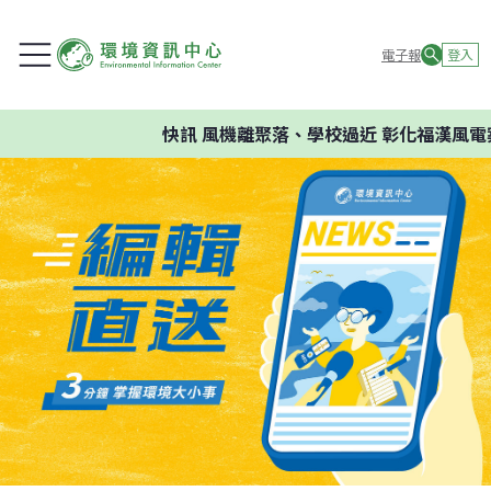
電子報
登入
快訊
風機離聚落、學校過近 彰化福漢風電