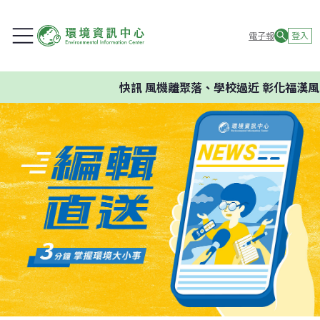
電子報
登入
快訊
風機離聚落、學校過近 彰化福漢風