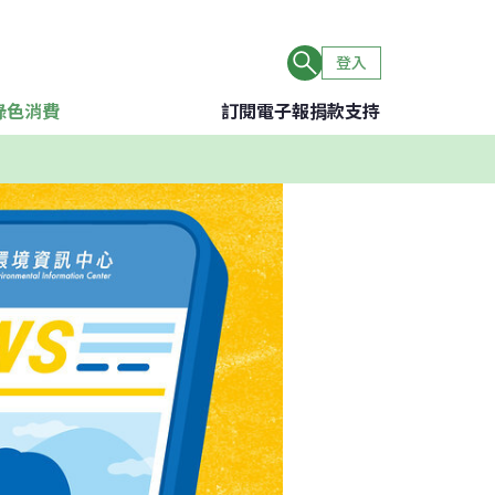
登入
綠色消費
訂閱電子報
捐款支持