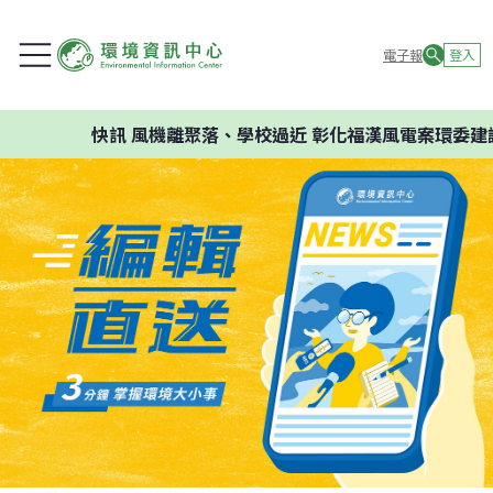
電子報
登入
快訊
風機離聚落、學校過近 彰化福漢風電案環委建