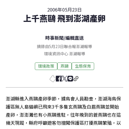
2006年05月23日
上千燕鷗 飛到澎湖產卵
時事新聞
/
編輯直送
摘錄自5月23日聯合報澎湖報導
環境資訊中心
澎湖
報導
環境政策
燕鷗
生態保育
澎湖縣進入燕鷗產卵季節，據鳥會人員勘查，澎湖海鳥保
護區無人島貓嶼已飛來3千多隻玄燕鷗及白眉燕鷗並開始
產卵，澎澎灘也有小燕鷗進駐，往年晚到的蒼燕鷗也在這
幾天現蹤，縣府呼籲遊客勿擅闖保護區打擾燕鷗繁殖，以