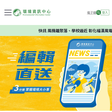
電子報
登入
快訊
風機離聚落、學校過近 彰化福漢風電