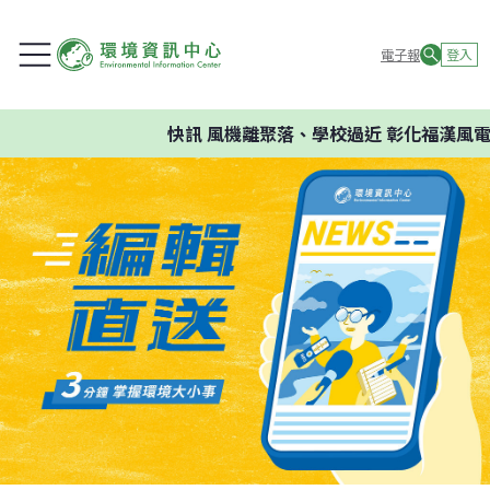
電子報
登入
快訊
風機離聚落、學校過近 彰化福漢風電