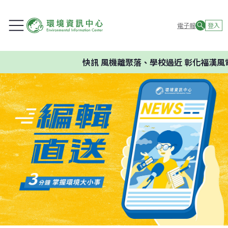
電子報
登入
快訊
風機離聚落、學校過近 彰化福漢風