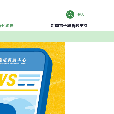
登入
綠色消費
訂閱電子報
捐款支持