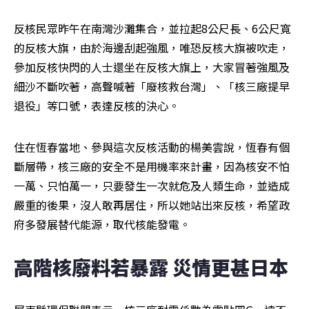
反核民眾昨午在南灣沙灘集合，並拉起8公尺長、6公尺寬
的反核大旗，由於海邊刮起強風，唯恐反核大旗被吹走，
參加反核快閃的人士還坐在反核大旗上，大家冒著強風及
細沙不斷吹著，高聲喊著「廢核救台灣」、「核三廠提早
退役」等口號，表達反核的決心。
住在恆春當地、參與這次反核活動的楊美雲說，恆春有個
斷層帶，核三廠的安全不是用機率來計畫，因為核安不怕
一萬、只怕萬一，只要發生一次就危及人類生命，並造成
嚴重的後果，沒人敢再居住，所以她站出來反核，希望政
府多發展替代能源，取代核能發電。
高階核廢料若暴露 災情更甚日本