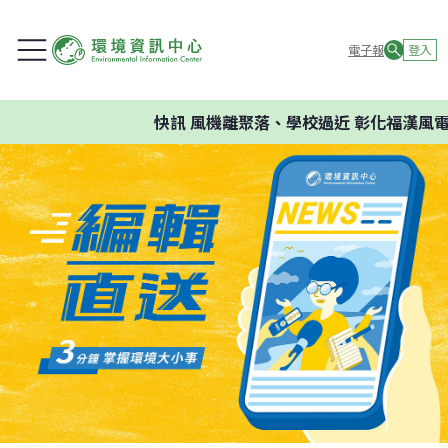
電子報
登入
快訊
風機離聚落、學校過近 彰化福漢風電