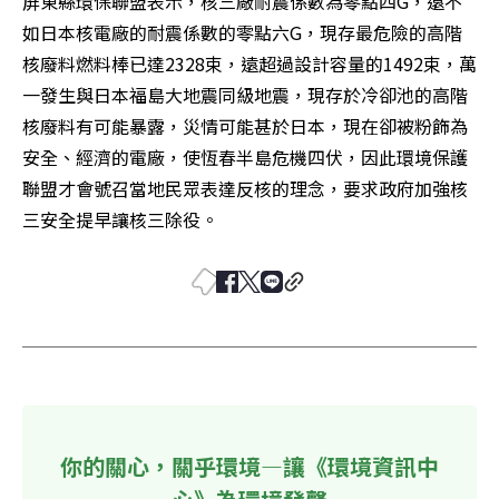
屏東縣環保聯盟表示，核三廠耐震係數為零點四G，遠不
如日本核電廠的耐震係數的零點六G，現存最危險的高階
核廢料燃料棒已達2328束，遠超過設計容量的1492束，萬
一發生與日本福島大地震同級地震，現存於冷卻池的高階
核廢料有可能暴露，災情可能甚於日本，現在卻被粉飾為
安全、經濟的電廠，使恆春半島危機四伏，因此環境保護
聯盟才會號召當地民眾表達反核的理念，要求政府加強核
三安全提早讓核三除役。
你的關心，關乎環境—讓《環境資訊中