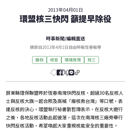
2013年04月01日
環盟核三快閃 籲提早除役
時事新聞
/
編輯直送
摘錄自2013年4月1日自由時報恆春報導
廢核
核安
環境政策
核三
屏東縣環保聯盟昨於恆春南灣快閃反核，超過30名反核人
士與反核大旗一起合照及高喊「廢核救台灣」等口號，表
達反核的決心，環盟執行祕書劉哲瑋表示，在反核大遊行
之後，各地反核活動此起彼落，這次在南灣核三廠旁舉行
快閃反核活動，希望喚起大家重視核能安全的重要性。