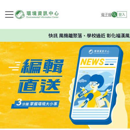
電子報
登入
快訊
風機離聚落、學校過近 彰化福漢風