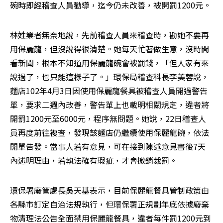
碗時即經稽查人員勸導，迄今仍未改善，被開罰1200元。
林姓業者無奈地說，先前稽查人員來稽查時，勸她不要再
用保麗龍，但沒說得很清楚。她每天忙著做生意，沒時間
看新聞，根本不知道用保麗龍碗會被罰錢，「但人家有來
說過了，也只能這樣子了。」環保局稽查科長李美蓉說，
麵店102年4月3日因使用保麗龍餐具被稽查人員開過警告
單，要求二週內改善，警告單上也載明相關規定，違者將
開罰1200元至6000元，程序無問題。她說，22日稽查人
員再度前往複查，發現該麵店仍繼續使用保麗龍碗，依法
開單告發。當事人若有意見，可在接到陳述意見書後7天
內述明理由，若執法確有瑕疵，才會撤銷裁罰。
環保署廢管處長吳天基表示，目前保麗龍餐具管制政策由
各縣市訂定自治法規執行，但環保署正規劃年底依據廢棄
物清理法公告全面禁用保麗龍餐具，違者每件罰1200元到