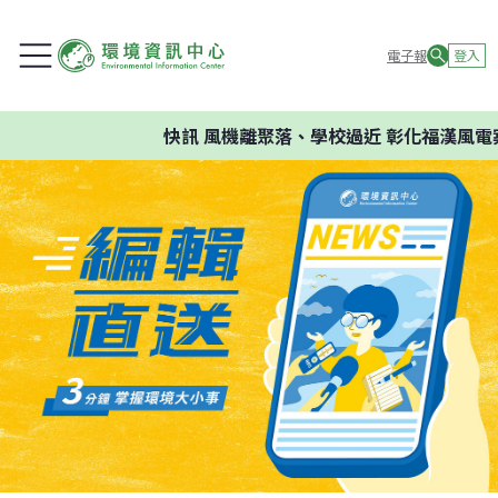
電子報
登入
快訊
風機離聚落、學校過近 彰化福漢風電案