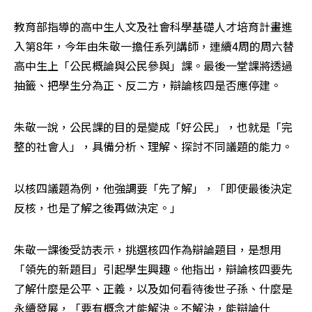
教育部指導的高中生人文及社會科學基礎人才培育計畫進
入第8年，今年由朱敬一擔任系列講師，連續4周的周六替
高中生上「公民概論與公民參與」課。最後一堂課將透過
抽籤、把學生分為正、反二方，辯論核四是否應停建。
朱敬一說，公民課的目的是變成「好公民」，也就是「完
整的社會人」，具備分析、理解、探討不同議題的能力。
以核四議題為例，他強調要「先了解」，「即使最後決定
反核，也是了解之後再做決定。」
朱敬一課後受訪表示，挑選核四作為辯論題目，是想用
「領先的新題目」引起學生興趣。他指出，辯論核四要先
了解什麼是公平、正義，以及如何看待後世子孫、什麼是
永續發展，「要有概念才能解決。不解決，能辯論什