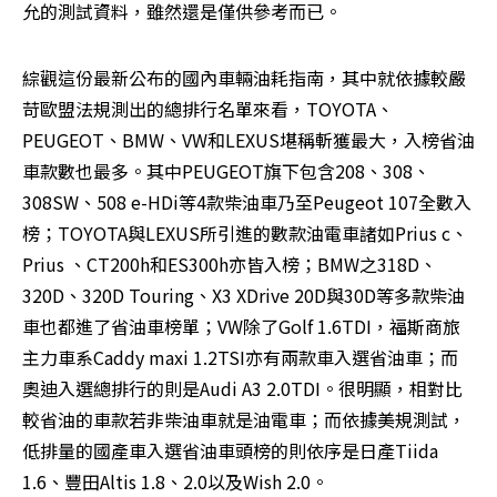
允的測試資料，雖然還是僅供參考而已。
綜觀這份最新公布的國內車輛油耗指南，其中就依據較嚴
苛歐盟法規測出的總排行名單來看，TOYOTA、
PEUGEOT、BMW、VW和LEXUS堪稱斬獲最大，入榜省油
車款數也最多。其中PEUGEOT旗下包含208、308、
308SW、508 e-HDi等4款柴油車乃至Peugeot 107全數入
榜；TOYOTA與LEXUS所引進的數款油電車諸如Prius c、
Prius 、CT200h和ES300h亦皆入榜；BMW之318D、
320D、320D Touring、X3 XDrive 20D與30D等多款柴油
車也都進了省油車榜單；VW除了Golf 1.6TDI，福斯商旅
主力車系Caddy maxi 1.2TSI亦有兩款車入選省油車；而
奧迪入選總排行的則是Audi A3 2.0TDI。很明顯，相對比
較省油的車款若非柴油車就是油電車；而依據美規測試，
低排量的國產車入選省油車頭榜的則依序是日產Tiida 
1.6、豐田Altis 1.8、2.0以及Wish 2.0。