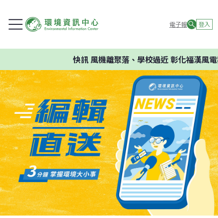
電子報
登入
快訊
風機離聚落、學校過近 彰化福漢風電