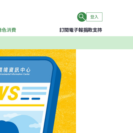
登入
綠色消費
訂閱電子報
捐款支持