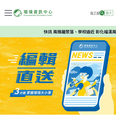
電子報
登入
快訊
風機離聚落、學校過近 彰化福漢風