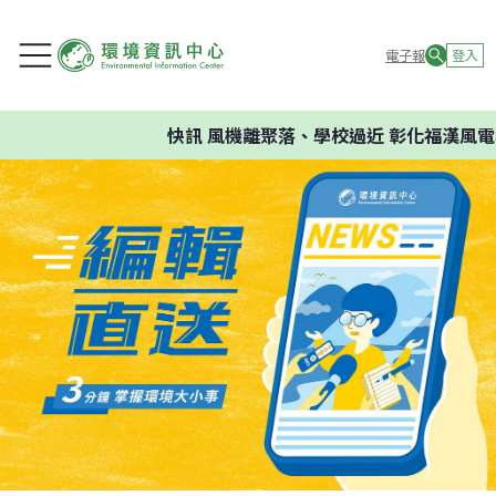
電子報
登入
快訊
風機離聚落、學校過近 彰化福漢風電