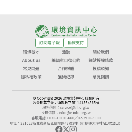
訂閱電子報
捐款支持
環境徵才
活動
關於我們
About us
編輯室自律公約
網站授權條款
常見問題
合作媒體
投稿須知
隱私權政策
獲獎紀錄
意見回饋
© Copyright 2026 環境資訊中心 版權所有
公益勸募字號：
衛部救字第1141364365號
服務信箱：
service@tnf.org.tw
投稿信箱：
infor@e-info.org.tw
客服電話：070-10101-666／02-2910-6000
地址：231023新北市新店區民權路48號3樓（近捷運大坪林站1號出口）