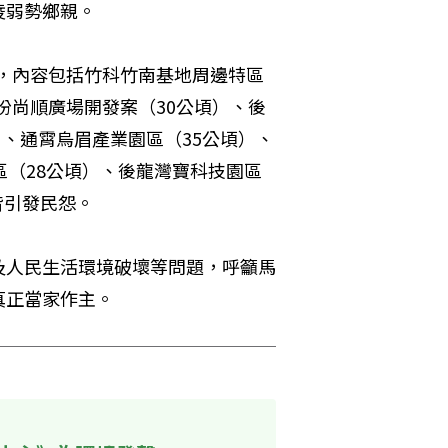
凌弱勢鄉親。
」，內容包括竹科竹南基地周邊特區
頭份尚順廣場開發案（30公頃）、後
）、通霄烏眉產業園區（35公頃）、
區（28公頃）、後龍灣寶科技園區
皆引發民怨。
及人民生活環境破壞等問題，呼籲馬
真正當家作主。