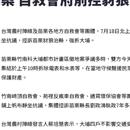
台灣農村陣線及苗栗各地方自救會等團體，7月18日北
坐抗議，控訴苗栗豺狼治縣，強拆大埔。
苗栗縣竹南科大埔都市計畫區徵地案爭議多時，雙方今
集結於上午10時拆除電表和水表等，在當地守候聲援民
保護財產。
竹南崎頂自救會、苑裡反瘋車自救會、通霄環保協會等
鋪上帆布靜坐抗議，集體控訴苗栗縣長劉政鴻執政7年
台灣農村陣線發言人蔡培慧表示，大埔四戶不影響交通