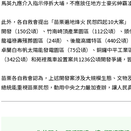
馬英九應介入指示停拆大埔，不應放任地方士豪劣紳霸
此外，各自救會提出「苗栗遍地烽火 民怨四起10大案
開發（150公頃）、竹南崎頂產業園區（112公頃）、
龍福祿壽殯葬園區（24頃）、後龍高鐵特區（440公頃
卓蘭白布帆太陽能發電園區（75公頃）、銅鑼中平工業
（342公頃）和苑裡風車設置案共1236公頃開發爭議，
苗栗各自救會認為，上述開發案涉及大規模生態、文物
總統能重視苗栗民怨，動用中央之力嚴加查辦，讓人民