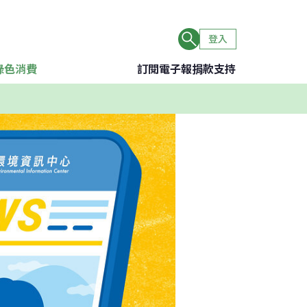
登入
綠色消費
訂閱電子報
捐款支持