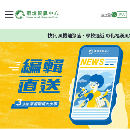
電子報
登入
快訊
風機離聚落、學校過近 彰化福漢風