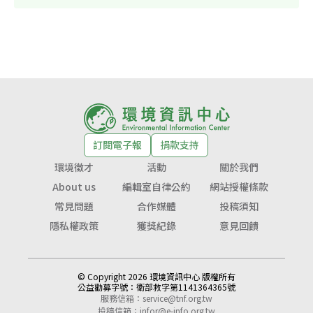
訂閱電子報
捐款支持
環境徵才
活動
關於我們
About us
編輯室自律公約
網站授權條款
常見問題
合作媒體
投稿須知
隱私權政策
獲獎紀錄
意見回饋
© Copyright 2026 環境資訊中心 版權所有
公益勸募字號：
衛部救字第1141364365號
服務信箱：
service@tnf.org.tw
投稿信箱：
infor@e-info.org.tw