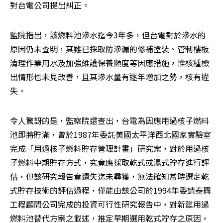
對台電公司提出糾正。
監院指出，該燃料池滲水迄今3年多，但台電對於滲水的
原因仍未查明，其雖已採取防滲漏的修補塗裝、管制樓板
清理作業用水及加強維護保養頻度等因應措施，惟核種檢
出情形也未見改善，且其滲水量有逐年增加之勢，核有違
失。
令人驚訝的是，監察院還查出，台電為因應用過核子燃料
池即將貯滿，曾於1987年委託美國太平洋西北國家實驗室
完成「用過核子燃料貯存管理計畫」研究案，對於用過核
子燃料中期貯存方式，究竟應採取乾式或濕式貯存進行評
估，但該研究報告竟遺失迄未尋獲，無法確知當時選定乾
式貯存技術的評估過程，僅能由該公司於1994年委請泰興
工程顧問公司完成的投資可行性研究報告中，對新建用過
燃料池替代方案之載述，推定早期選用乾式貯存之原因，