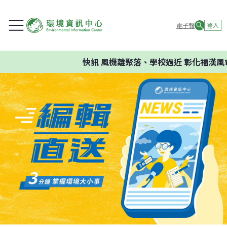
電子報
登入
快訊
風機離聚落、學校過近 彰化福漢風