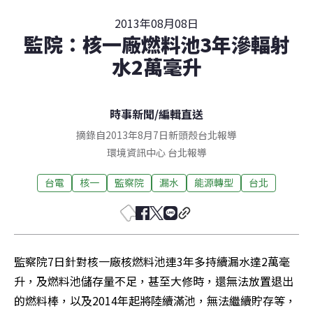
2013年08月08日
監院：核一廠燃料池3年滲輻射
水2萬毫升
時事新聞
/
編輯直送
摘錄自2013年8月7日新頭殼台北報導
環境資訊中心
台北
報導
台電
核一
監察院
漏水
能源轉型
台北
監察院7日針對核一廠核燃料池連3年多持續漏水達2萬毫
升，及燃料池儲存量不足，甚至大修時，還無法放置退出
的燃料棒，以及2014年起將陸續滿池，無法繼續貯存等，