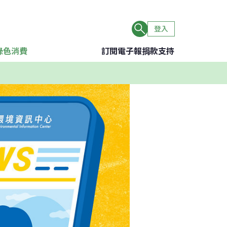
登入
綠色消費
訂閱電子報
捐款支持