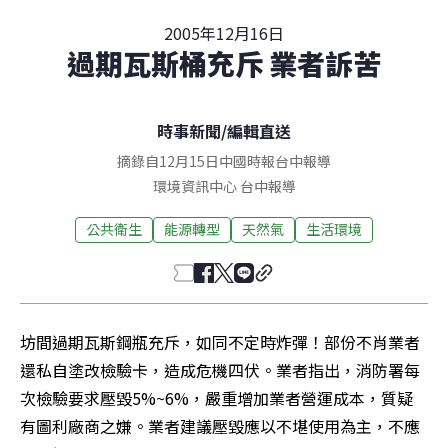
2005年12月16日
過期瓦斯桶充斥 業者訴苦
時事新聞
/
編輯直送
摘錄自12月15日中國時報台中報導
環境資訊中心
台中
報導
公共衛生
能源轉型
天然氣
生活環境
坊間過期瓦斯鋼瓶充斥，如同不定時炸彈！部份不肖業者
還私自塗改檢驗卡，造成危機四伏。業者指出，消防署每
次檢驗要求壓毀5%~6%，嚴重增加業者營運成本，質疑
有圖利廠商之嫌。業者建議壓毀應以不堪使用為主，不應