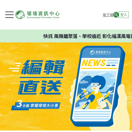
電子報
登入
快訊
風機離聚落、學校過近 彰化福漢風電